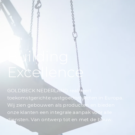
Building
Excellence
GOLDBECK NEDERLAND realiseert
toekomstgerichte vastgoedprojecten in Europa.
Wij zien gebouwen als producten en bieden
onze klanten een integrale aanpak voor alle
diensten. Van ontwerp tot en met de bouw.