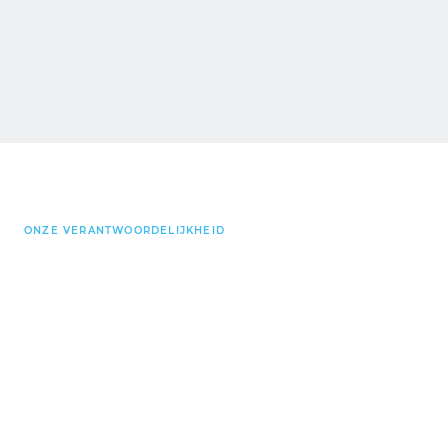
Over ons
Producten
ONZE VERANTWOORDELIJKHEID
Wonen en werken zijn
niet mogelijk zonder
gebouwen.
Duurzaam
bouwen
met