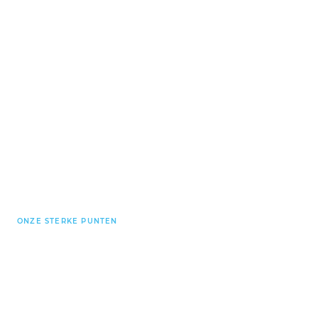
ONZE STERKE PUNTEN
Gesystematiseerde
processen gedurende