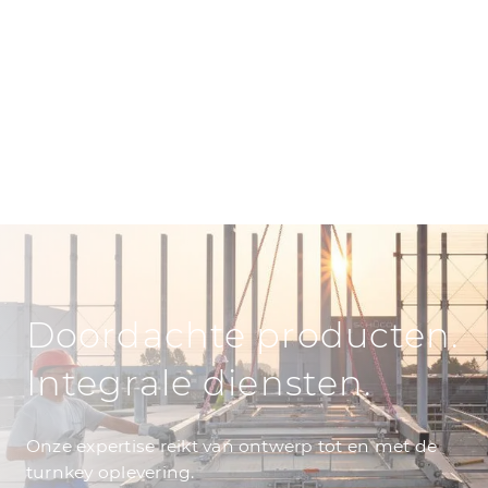
technologische
oplossingen
is daarom
des te belangrijker
voor de toekomst.
Doordachte producten.
Integrale diensten.
Onze expertise reikt van ontwerp tot en met de
turnkey oplevering.