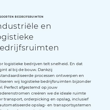
SOORTEN BEDRIJFSRUIMTEN
ndustriële en
ogistieke
edrijfsruimten
r logistieke bedrijven telt snelheid. En dat
int al bij de bouw. Dankzij
standaardiseerde processen ontwerpen en
liseren wij logistieke bedrijfsruimten bijzonder
el. Perfect afgestemd op jouw
ederenstromen creëren we de ideale ruimte
r transport, orderpicking en opslag, inclusief
automatiseerde opslag- en transportsystemen