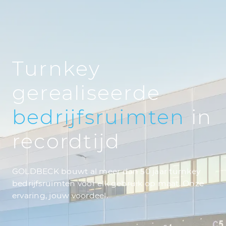
Turnkey
gerealiseerde
bedrijfsruimten
in
recordtijd
GOLDBECK bouwt al meer dan 50 jaar turnkey
bedrijfsruimten voor elk gebruik op maat. Onze
ervaring, jouw voordeel.