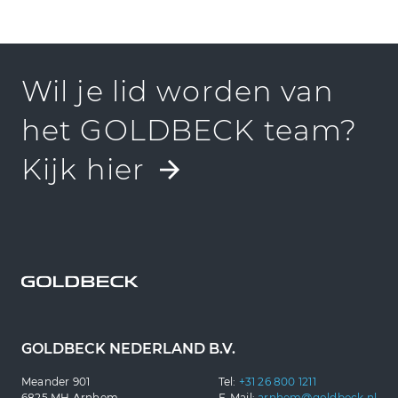
Wil je lid worden van
het GOLDBECK team?
Kijk hier
GOLDBECK NEDERLAND B.V.
Meander 901
Tel:
+31 26 800 1211
6825 MH Arnhem
E-Mail:
arnhem@goldbeck.nl